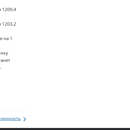
я 1209,4
я 1203,2
е на 1
ынку
танет
.
длинность