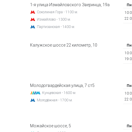
1-я улица Измайловского Зверинца, 19а
Пн
Соколиная Гора - 1100 м.
10:0
22:0
Измайлово - 1300 м.
Партизанская - 1400 м.
Калужское шоссе 22 километр, 10
Пн
10:0
19:0
Молодогвардейская улица, 7 ст5
Пн
Кунцевская - 1600 м.
10:0
22:0
Молодёжная - 1700 м.
Можайское шоссе, 5
Пн