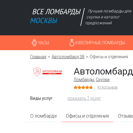
Лучшие ломбарды для
скупки и каталог
предложений
ЧАСЫ
ЮВЕЛИРНЫЕ ЛОМБАРДЫ
Главная
Автоломбард 38
Офисы и отделения
Автоломбард
Ломбарды
,
Скупки
414
отзывов
Виды услуг:
показать 7 услуг
О ломбарде
Офисы и отделения
Отзыв