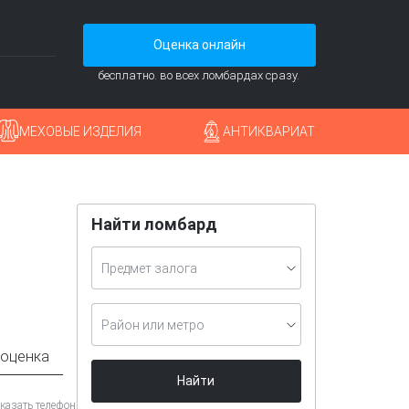
Оценка онлайн
бесплатно. во всех ломбардах сразу.
МЕХОВЫЕ ИЗДЕЛИЯ
АНТИКВАРИАТ
Найти ломбард
Предмет залога
Район или метро
 оценка
Найти
казать телефон