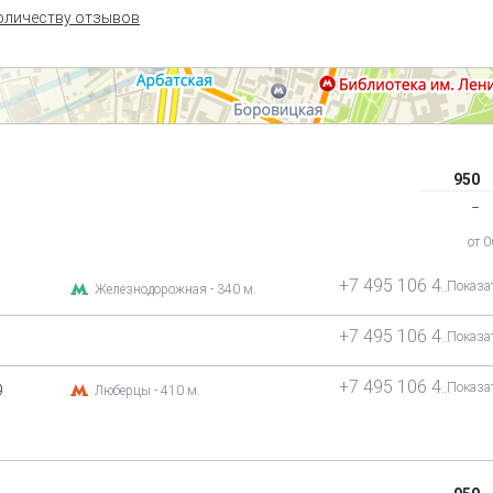
оличеству отзывов
950
‒
от 
+7 495 106 44 71
Показа
Железнодорожная - 340 м.
+7 495 106 44 71
Показа
+7 495 106 44 71
Показа
9
Люберцы - 410 м.