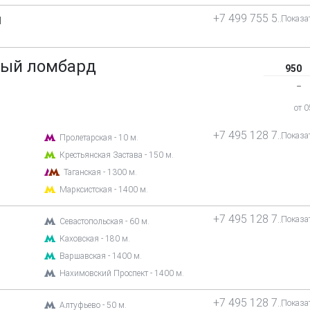
+7 499 755 50 44
Показа
1
ый ломбард
950
‒
от 
+7 495 128 75 23
Показа
Пролетарская - 10 м.
Крестьянская Застава - 150 м.
Таганская - 1300 м.
Марксистская - 1400 м.
+7 495 128 75 23
Показа
Севастопольская - 60 м.
Каховская - 180 м.
Варшавская - 1400 м.
Нахимовский Проспект - 1400 м.
+7 495 128 75 23
Показа
1
Алтуфьево - 50 м.