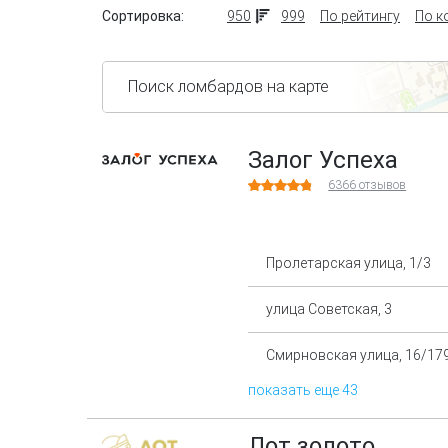
Сортировка:
950
999
По рейтингу
По к
Поиск ломбардов на карте
Залог Успеха
6366
отзывов
Пролетарская улица, 1/3
улица Советская, 3
Смирновская улица, 16/17
показать еще 43
Лот золото