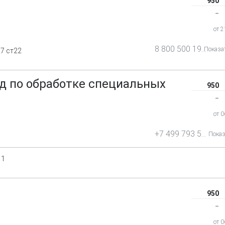
950
‒
от 
8 800 500 19 62
Показа
7 ст22
д по обработке специальных
950
‒
от 
+7 499 793 58 07
Показ
 1
950
‒
от 