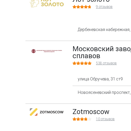
9
отзывов
Дербеневская набережная, 
Московский заво
сплавов
538
отзывов
улица Обручева, 31 ст9
Новоясеневский проспект,
Zotmoscow
10
отзывов