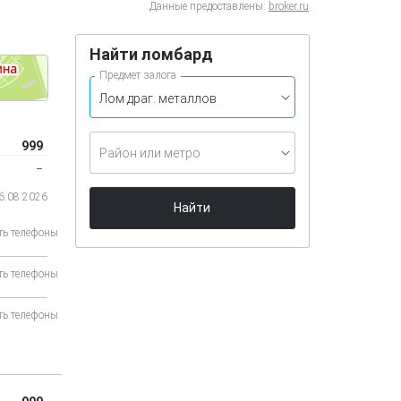
Данные предоставлены:
broker.ru
Найти ломбард
Предмет залога
999
Район или метро
‒
06.08.2026
Найти
ть телефоны
ть телефоны
ть телефоны