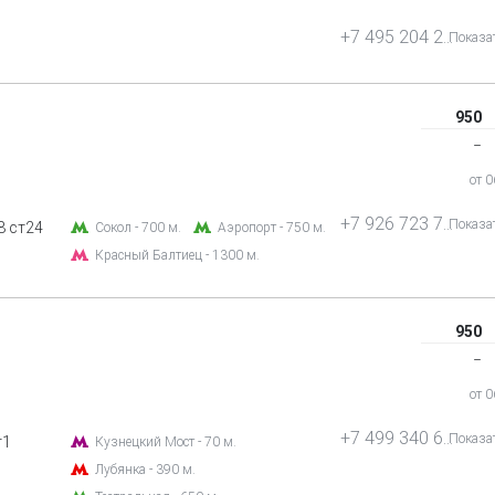
+7 495 204 26 24
Показа
950
‒
от 
+7 926 723 77 77
Показа
8 ст24
Сокол - 700 м.
Аэропорт - 750 м.
Красный Балтиец - 1300 м.
950
‒
от 
+7 499 340 65 14
Показа
т1
Кузнецкий Мост - 70 м.
Лубянка - 390 м.