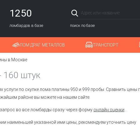
1250
ломбардов в базе
поиск по базе
ЛОМ ДРАГ. МЕТАЛЛОВ
ТРАНСПОРТ
ины в Москве
-
160 штук
услуги по скупке лома платины 950 и 999 пробы. Сравнить цены 
ижайшем районе вы можете на нашем сайте.
 запрос во все ломбарды сразу через форму
онлайн оценки
.
ии наименьшей указанной ими цены, рекомендуем уточнить цену