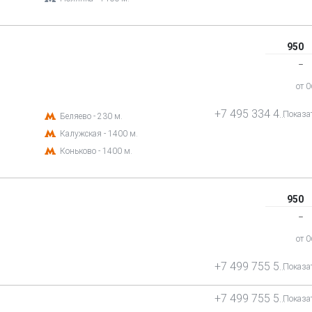
950
‒
от 
+7 495 334 41 00
Показа
Беляево - 230 м.
Калужская - 1400 м.
Коньково - 1400 м.
950
‒
от 
+7 499 755 50 44
Показа
+7 499 755 50 44
Показа