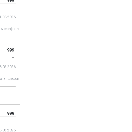
999
‒
21.03.2026
ть телефоны
999
‒
06.08.2026
ать телефон
999
‒
06.08.2026