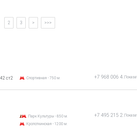
2
3
>
>>>
+7 968 006 47 99
Показа
42 ст2
Спортивная - 750 м.
+7 495 215 21 15
Показа
Парк Культуры - 850 м.
Кропоткинская - 1200 м.