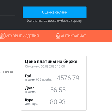
Оценка онлайн
бесплатно. во всех ломбардах сразу.
МЕХОВЫЕ ИЗДЕЛИЯ
АНТИКВАРИАТ
Цена платины на бирже
Обновлено 06.08.2026 15:00
платины
Руб.
4576.79
/грамм 999 пробы:
Долл.
56.55
/грамм:
Курс.
80.93
доллара: