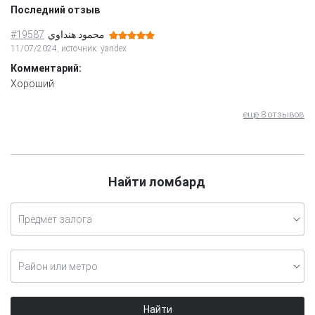
Последний отзыв
#19587
محمود هنداوي
11/07/2024, источник: yandex
Комментарий:
Хороший
еще 8 отзывов
Найти ломбард
Предмет залога
Район или метро
Найти