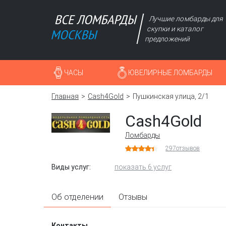
Лучшие ломбарды для
скупки и каталог
предложений
ЧАСЫ
ЮВЕЛИРНЫЕ ЛОМБАРДЫ
Главная
Cash4Gold
Пушкинская улица, 2/1
Cash4Gold
Ломбарды
297
отзывов
Виды услуг:
показать 6 услуг
Об отделении
Отзывы
Контакты