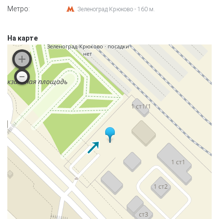
Метро:
Зеленоград Крюково - 160 м.
На карте