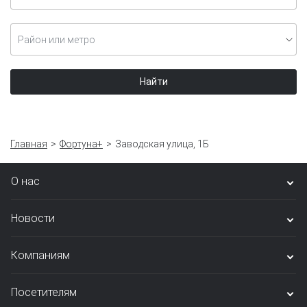
Район или метро
Найти
Главная
Фортуна+
Заводская улица, 1Б
О нас
Новости
Компаниям
Посетителям