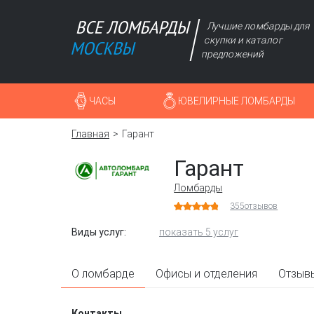
Лучшие ломбарды для
скупки и каталог
предложений
ЧАСЫ
ЮВЕЛИРНЫЕ ЛОМБАРДЫ
Главная
Гарант
Гарант
Ломбарды
355
отзывов
Виды услуг:
показать 5 услуг
О ломбарде
Офисы и отделения
Отзыв
Контакты