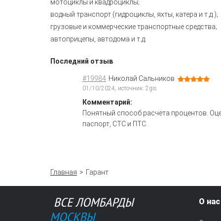
мотоциклы и квадроциклы;
водный транспорт (гидроциклы, яхты, катера и т.д.);
грузовые и коммерческие транспортные средства;
автоприцепы, автодома и т.д.
Последний отзыв
#19984
Николай Сальников
01/10/2024, источник: 2gis
Комментарий:
Понятный способ расчёта процентов. Оце
паспорт, СТС и ПТС.
Главная
Гарант
О нас