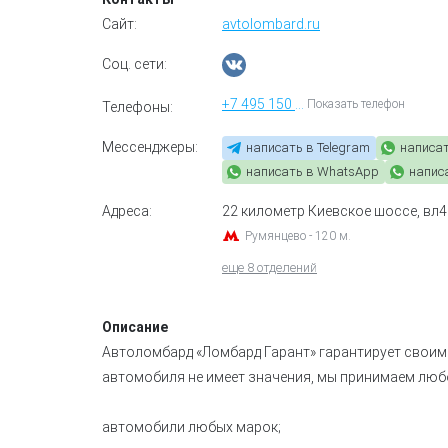
Сайт:
avtolombard.ru
Соц. сети:
+7 495 150 01 00
Показать телефон
Телефоны:
Мессенджеры:
написать в Telegram
написа
написать в WhatsApp
напис
Адреса:
22 километр Киевское шоссе, вл4
Румянцево - 120 м.
еще 8 отделений
Описание
Автоломбард «Ломбард Гарант» гарантирует своим
автомобиля не имеет значения, мы принимаем любо
автомобили любых марок;