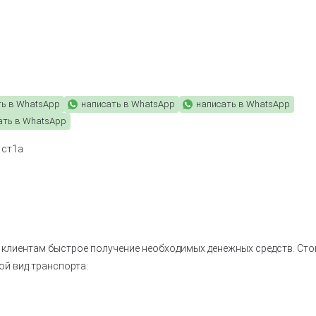
ть в WhatsApp
написать в WhatsApp
написать в WhatsApp
ать в WhatsApp
 ст1а
 клиентам быстрое получение необходимых денежных средств. Ст
й вид транспорта: