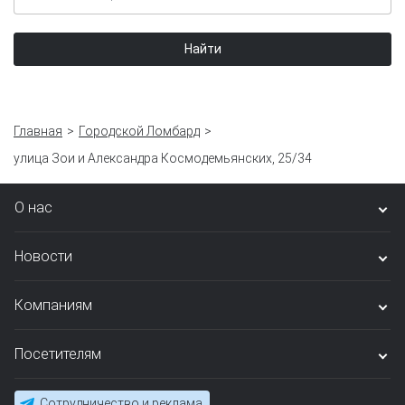
Найти
Главная
Городской Ломбард
улица Зои и Александра Космодемьянских, 25/34
О нас
Новости
Компаниям
Посетителям
Сотрудничество и реклама