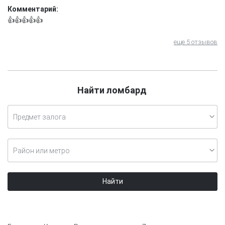
Комментарий:
👍👍👍👍👍
еще 5 отзывов
Найти ломбард
Предмет залога
Район или метро
Найти