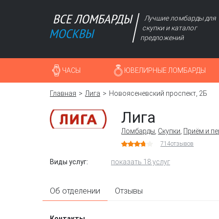
Лучшие ломбарды для
скупки и каталог
предложений
ЧАСЫ
ЮВЕЛИРНЫЕ ЛОМБАРДЫ
Главная
Лига
Новоясеневский проспект, 2Б
Лига
Ломбарды
,
Скупки
,
Приём и п
714
отзывов
Виды услуг:
показать 18 услуг
Об отделении
Отзывы
Контакты