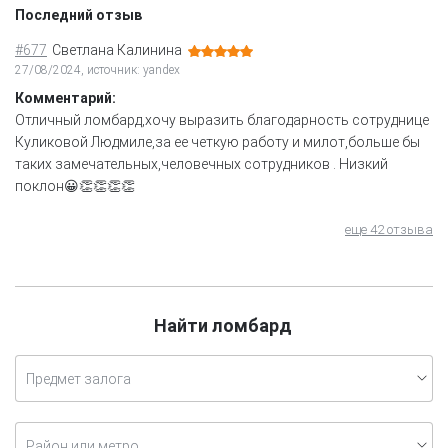
Последний отзыв
#677
Светлана Калинина
27/08/2024, источник: yandex
Комментарий:
Отличный ломбард,хочу выразить благодарность сотруднице
Куликовой Людмиле,за ее четкую работу и милот,больше бы
таких замечательных,человечных сотрудников . Низкий
поклон😀👏👏👏👏
еще 42 отзыва
Найти ломбард
Предмет залога
Район или метро