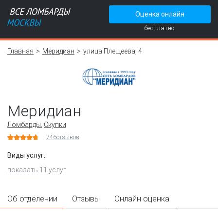
Оценка онлайн
бесплатно.
Главная
Меридиан
улица Плещеева, 4
Меридиан
Ломбарды
,
Скупки
746
отзывов
Виды услуг:
показать 11 услуг
Об отделении
Отзывы
Онлайн оценка