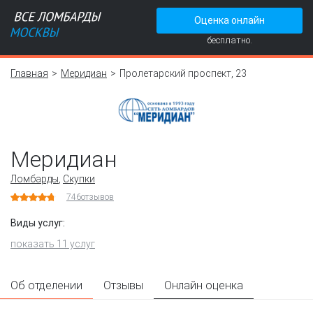
Оценка онлайн
бесплатно.
Главная
Меридиан
Пролетарский проспект, 23
Меридиан
Ломбарды
,
Скупки
746
отзывов
Виды услуг:
показать 11 услуг
Об отделении
Отзывы
Онлайн оценка