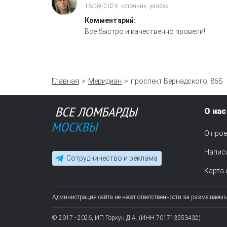
16/09/2024, источник: yandex
Комментарий:
Все быстро и качественно провели!
Главная
Меридиан
проспект Вернадского, 86Б
О нас
О прое
Напис
Сотрудничество и реклама
Карта 
Администрация сайта не несет ответственности за размещаем
© 2017 - 2026, ИП Горкун Д.А. (ИНН 701713553432)