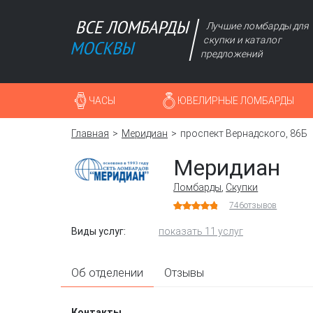
Лучшие ломбарды для
скупки и каталог
предложений
ЧАСЫ
ЮВЕЛИРНЫЕ ЛОМБАРДЫ
Главная
Меридиан
проспект Вернадского, 86Б
Меридиан
Ломбарды
,
Скупки
746
отзывов
Виды услуг:
показать 11 услуг
Об отделении
Отзывы
Контакты