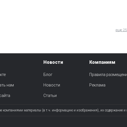
еще 25
Новости
Компаниям
кте
Блог
Правила размещен
ать нам
Новости
Реклама
сайта
Статьи
ые компаниями материалы (в т.ч. информацию и изображения), их содержание и 