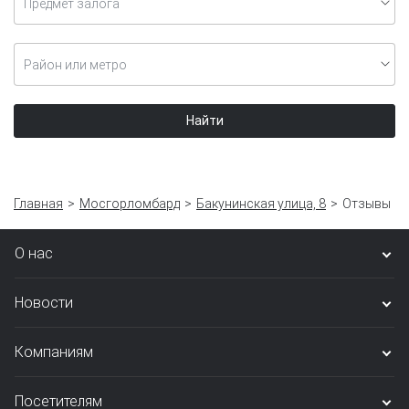
Предмет залога
Район или метро
Найти
Главная
Мосгорломбард
Бакунинская улица, 8
Отзывы
О нас
Новости
Компаниям
Посетителям