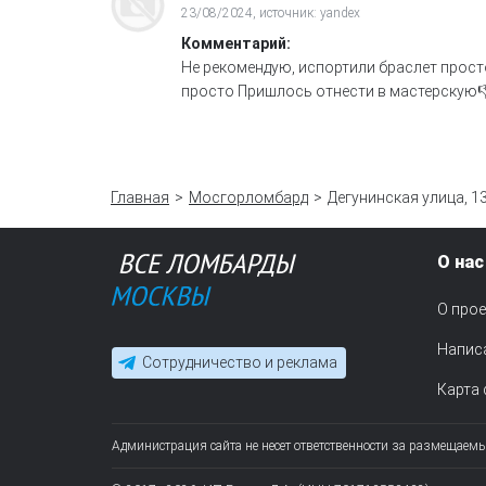
23/08/2024, источник: yandex
Комментарий:
Не рекомендую, испортили браслет просто
просто Пришлось отнести в мастерскую
Главная
Мосгорломбард
Дегунинская улица, 1
О нас
О прое
Напис
Сотрудничество и реклама
Карта 
Администрация сайта не несет ответственности за размещаем