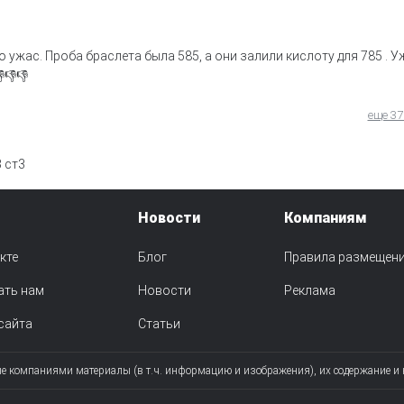
 ужас. Проба браслета была 585, а они залили кислоту для 785 . У
👎👎
еще 37
3 ст3
Новости
Компаниям
кте
Блог
Правила размещен
ать нам
Новости
Реклама
сайта
Статьи
ые компаниями материалы (в т.ч. информацию и изображения), их содержание и 