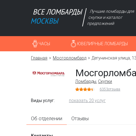
Лучшие ломбарды для
скупки и каталог
предложений
ЧАСЫ
ЮВЕЛИРНЫЕ ЛОМБАРДЫ
Главная
Мосгорломбард
Дегунинская улица, 1
Мосгорломб
Ломбарды
,
Скупки
6353
отзыва
Виды услуг:
показать 20 услуг
Об отделении
Отзывы
Контакты