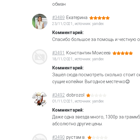
обман
#3489
Екатерина
23/11/2021, источник: yandex
Комментарий:
Спасибо большое за помощь и честную оц
#3491
Константин Моисеев
18/11/2021, источник: yandex
Комментарий:
Зашёл сюда посмотреть сколько стоит ску
сущие копейки. Выгодное местечко😉
#3492
dobrozol
01/11/2021, источник: yandex
Комментарий:
Даже одна звезда много, 1300р за грамм58
абсолютно другие цены.
#3490
рустам в.