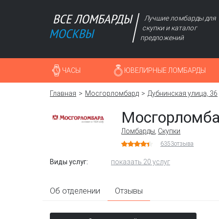
Лучшие ломбарды для
скупки и каталог
предложений
ЧАСЫ
ЮВЕЛИРНЫЕ ЛОМБАРДЫ
Главная
Мосгорломбард
Дубнинская улица, 36
Мосгорломб
Ломбарды
,
Скупки
6353
отзыва
Виды услуг:
показать 20 услуг
Об отделении
Отзывы