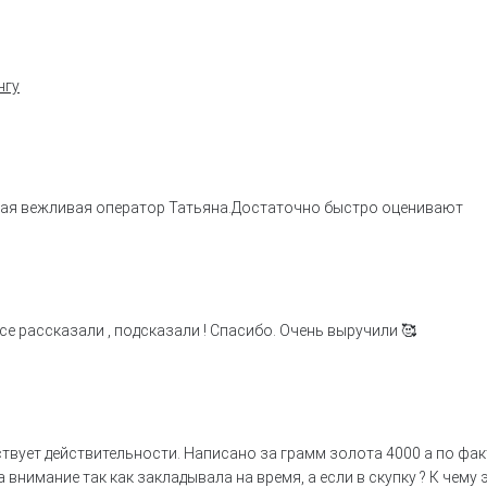
нгу
ная вежливая оператор Татьяна.Достаточно быстро оценивают
е рассказали , подсказали ! Спасибо. Очень выручили 🥰
ствует действительности. Написано за грамм золота 4000 а по фак
 внимание так как закладывала на время, а если в скупку ? К чему 