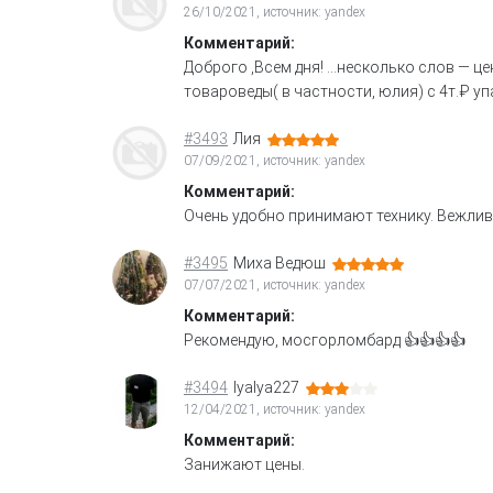
26/10/2021, источник: yandex
Комментарий:
Доброго ,Всем дня! …несколько слов — цен
товароведы( в частности, юлия) с 4т.₽ упа
#3493
Лия
07/09/2021, источник: yandex
Комментарий:
Очень удобно принимают технику. Вежлив
#3495
Миха Ведюш
07/07/2021, источник: yandex
Комментарий:
Рекомендую, мосгорломбард 👍👍👍👍
#3494
lyalya227
12/04/2021, источник: yandex
Комментарий:
Занижают цены.