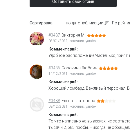
Оставить свой отзыв
Сортировка:
по дате публикации
По рейти
#3487
Виктория М.
08/01/2022, источник: yandex
Комментарий:
Удобное расположение.Чистенько,прият
#3486
Сорокина Любовь
14/12/2021, источник: yandex
Комментарий:
Хороший ломбард. Вежливый персонал. Вс
#3488
Елена Платонова
03/12/2021, источник: yandex
Комментарий:
То что написано на вывесках, не соответ
тысячи 2, 585 пробы. Никогда не обращала