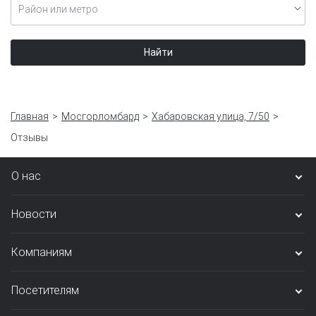
Район или метро
Найти
Главная
Мосгорломбард
Хабаровская улица, 7/50
Отзывы
О нас
Новости
Компаниям
Посетителям