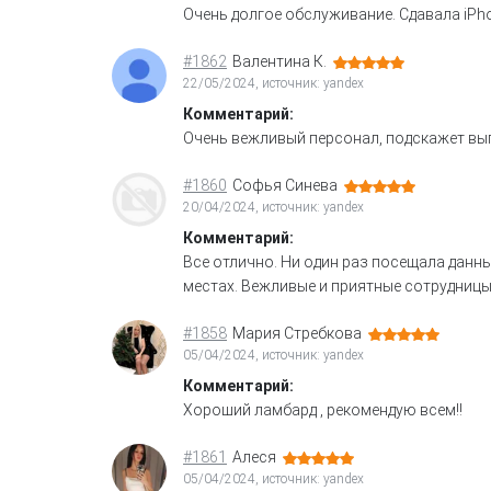
Очень долгое обслуживание. Сдавала iPho
#1862
Валентина К.
22/05/2024, источник: yandex
Комментарий:
Очень вежливый персонал, подскажет вы
#1860
Софья Синева
20/04/2024, источник: yandex
Комментарий:
Все отлично. Ни один раз посещала данны
местах. Вежливые и приятные сотрудницы
#1858
Мария Стребкова
05/04/2024, источник: yandex
Комментарий:
Хороший ламбард , рекомендую всем!!
#1861
Алеся
05/04/2024, источник: yandex