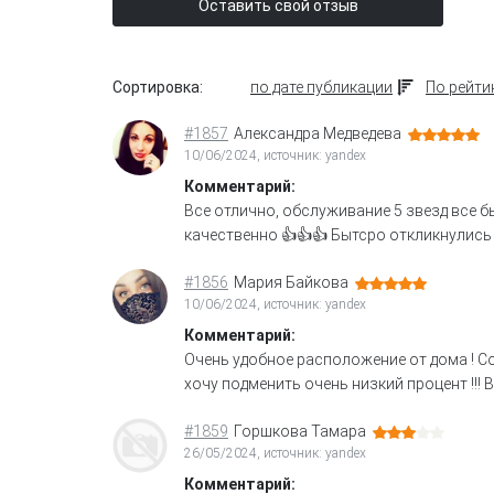
Оставить свой отзыв
Сортировка:
по дате публикации
По рейти
#1857
Александра Медведева
10/06/2024, источник: yandex
Комментарий:
Все отлично, обслуживание 5 звезд все б
качественно 👍👍👍 Бытсро откликнулись 
#1856
Мария Байкова
10/06/2024, источник: yandex
Комментарий:
Очень удобное расположение от дома ! Со
хочу подменить очень низкий процент !!!
#1859
Горшкова Тамара
26/05/2024, источник: yandex
Комментарий: