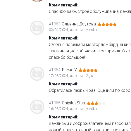
Комментарий:
Спасибо за быстрое обслуживание, вежл
#1863
Эльвина Даутова
03/04/2024, источник: yandex
Комментарий:
Сегодня посещали мосгорломбард на киро
тактичная ,все объяснила,оформила быстр
спасибо большое!!!
#1864
Елена У
17/03/2024, источник: 2gis
Комментарий:
Обратилась первый раз. Оценили по хоро
#1865
ShipilovStas
16/03/2024, источник: yandex
Комментарий:
Вежливый и доброжелательный персонал, 
новый, запечатанный товар предложили 1