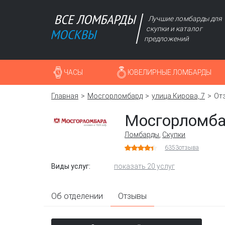
Лучшие ломбарды для
скупки и каталог
предложений
ЧАСЫ
ЮВЕЛИРНЫЕ ЛОМБАРДЫ
Главная
Мосгорломбард
улица Кирова, 7
От
Мосгорломб
Ломбарды
,
Скупки
6353
отзыва
Виды услуг:
показать 20 услуг
Об отделении
Отзывы