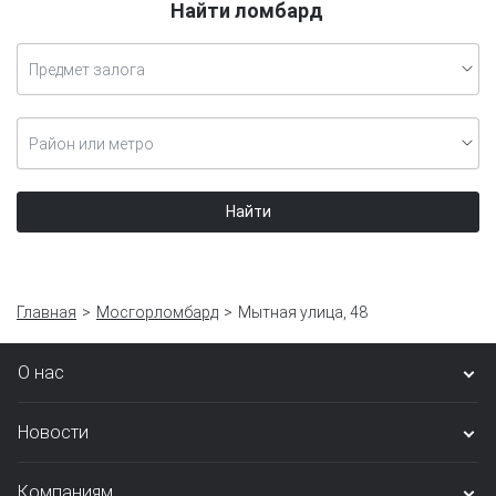
Найти ломбард
Предмет залога
Район или метро
Найти
Главная
Мосгорломбард
Мытная улица, 48
О нас
Новости
Компаниям