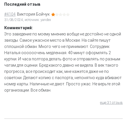
Последний отзыв
#4104
Виктория Бойчук
31/08/2024, источник: yandex
Комментарий:
Это заведение по моему мнению вобще не достойно не одной
звезды. Самое ужасное место в Москве. На сайте пишут
сплошной обман. Много чего не принимают. Сотрудеик
Наталья оооооочень медленная. 40 минут оформлять 2
куртки. И часа полтора делать фото и отправлять по разным
чатам для оценки. Бред какого давно не видела. В век такого
прогресса, все происходит как, мне кажется даже не по
советски. Делают копию с паспорта, непонятно куда вбивают
номер карты. Наличные не дают. Просто ужас. Не верьте этой
организации. Все обман.
еще 31 отзыв