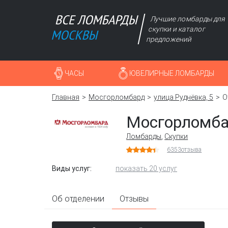
Лучшие ломбарды для
скупки и каталог
предложений
ЧАСЫ
ЮВЕЛИРНЫЕ ЛОМБАРДЫ
Главная
Мосгорломбард
улица Руднёвка, 5
О
Мосгорломб
Ломбарды
,
Скупки
6353
отзыва
Виды услуг:
показать 20 услуг
Об отделении
Отзывы