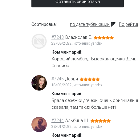
Оставить свой отзыв
Сортировка:
по дате публикации
По рейти
#7243
Владислав Е.
22/03/2022, источник: yandex
Комментарий:
Хороший ломбард. Высокая оценка. Деньги
Спасибо.
#7245
Дарья
18/02/2022, источник: yandex
Комментарий:
Брала сережки дочери, очень оригинальны
сказала, там таких больше нет)
#7244
Альбина Ш.
23/01/2022, источник: yandex
Комментарий: