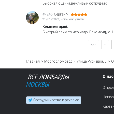
Высокая оценка,вежливый сотрудник
#7246
Сергей Ч.
21/01/2022, источник: yandex
Комментарий:
Быстрый займ то что надо! Рекомендую! Н
<<<
<
Главная
Мосгорломбард
улица Руднёвка, 5
О
О нас
О прое
Напис
Сотрудничество и реклама
Карта 