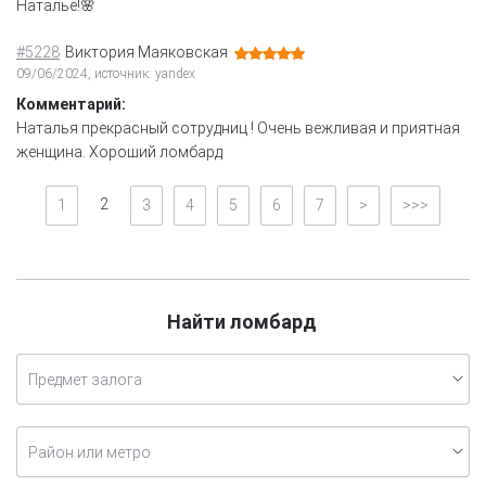
Наталье!🌸
#5228
Виктория Маяковская
09/06/2024, источник: yandex
Комментарий:
Наталья прекрасный сотрудниц ! Очень вежливая и приятная
женщина. Хороший ломбард
2
1
3
4
5
6
7
>
>>>
Найти ломбард
Предмет залога
Район или метро