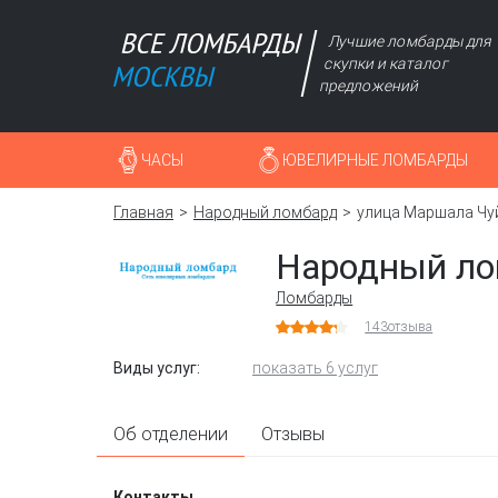
Лучшие ломбарды для
скупки и каталог
предложений
ЧАСЫ
ЮВЕЛИРНЫЕ ЛОМБАРДЫ
Главная
Народный ломбард
улица Маршала Чуй
Народный л
Ломбарды
143
отзыва
Виды услуг:
показать 6 услуг
Об отделении
Отзывы
Контакты