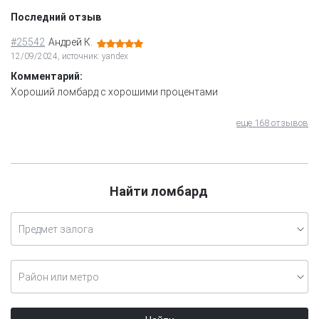
Последний отзыв
#25542
Андрей К.
12/09/2024, источник: yandex
Комментарий:
Хороший ломбард с хорошими процентами
еще 168 отзывов
Найти ломбард
Предмет залога
Район или метро