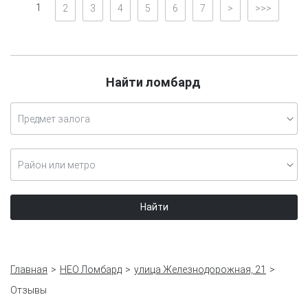
1
2
3
4
5
6
7
>
>>>
Найти ломбард
Предмет залога
Район или метро
Найти
Главная
НЕО Ломбард
улица Железнодорожная, 21
Отзывы