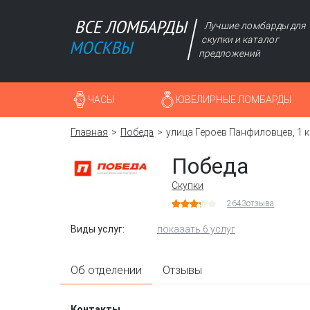
Лучшие ломбарды для
скупки и каталог
предложений
ЧАСЫ
ЮВЕЛИРНЫЕ ЛОМБАРДЫ
Главная
Победа
улица Героев Панфиловцев, 1 к
Победа
Скупки
2643
отзыва
Виды услуг:
показать 6 услуг
Об отделении
Отзывы
Контакты