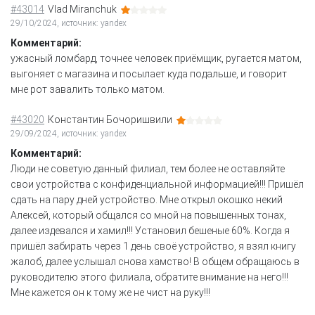
#43014
Vlad Miranchuk
29/10/2024, источник: yandex
Комментарий:
ужасный ломбард, точнее человек приёмщик, ругается матом,
выгоняет с магазина и посылает куда подальше, и говорит
мне рот завалить только матом.
#43020
Константин Бочоришвили
29/09/2024, источник: yandex
Комментарий:
Люди не советую данный филиал, тем более не оставляйте
свои устройства с конфиденциальной информацией!!! Пришёл
сдать на пару дней устройство. Мне открыл окошко некий
Алексей, который общался со мной на повышенных тонах,
далее издевался и хамил!!! Установил бешеные 60%. Когда я
пришёл забирать через 1 день своё устройство, я взял книгу
жалоб, далее услышал снова хамство! В общем обращаюсь в
руководителю этого филиала, обратите внимание на него!!!
Мне кажется он к тому же не чист на руку!!!