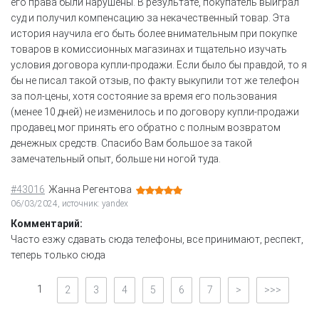
его права были нарушены. В результате, покупатель выиграл
суд и получил компенсацию за некачественный товар. Эта
история научила его быть более внимательным при покупке
товаров в комиссионных магазинах и тщательно изучать
условия договора купли-продажи. Если было бы правдой, то я
бы не писал такой отзыв, по факту выкупили тот же телефон
за пол-цены, хотя состояние за время его пользования
(менее 10 дней) не изменилось и по договору купли-продажи
продавец мог принять его обратно с полным возвратом
денежных средств. Спасибо Вам большое за такой
замечательный опыт, больше ни ногой туда.
#43016
Жанна Регентова
06/03/2024, источник: yandex
Комментарий:
Часто езжу сдавать сюда телефоны, все принимают, респект,
теперь только сюда
1
2
3
4
5
6
7
>
>>>