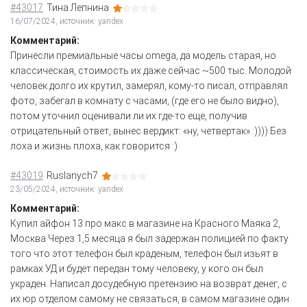
#43017
Тина Лепнина
16/07/2024, источник: yandex
Комментарий:
Принесли премиальные часы omega, да модель старая, но
классическая, стоимость их даже сейчас ~500 тыс. Молодой
человек долго их крутил, замерял, кому-то писал, отправлял
фото, забегал в комнату с часами, (где его не было видно),
потом уточнил оценивали ли их где-то еще, получив
отрицательный ответ, вынес вердикт: «ну, четвертак» :)))) Без
лоха и жизнь плоха, как говорится :)
#43019
Ruslanych7
23/05/2024, источник: yandex
Комментарий:
Купил айфон 13 про макс в магазине на Красного Маяка 2,
Москва Через 1,5 месяца я был задержан полицией по факту
того что этот телефон был краденым, телефон был изьят в
рамках УД и будет передан тому человеку, у кого он был
украден. Написал досудебную претензию на возврат денег, с
их юр отделом самому не связаться, в самом магазине один