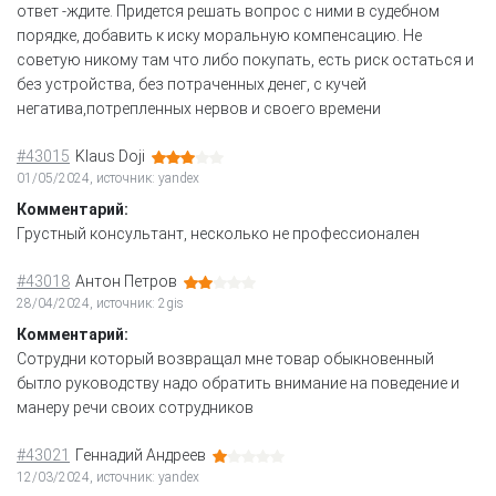
ответ -ждите. Придется решать вопрос с ними в судебном
порядке, добавить к иску моральную компенсацию. Не
советую никому там что либо покупать, есть риск остаться и
без устройства, без потраченных денег, с кучей
негатива,потрепленных нервов и своего времени
#43015
Klaus Doji
01/05/2024, источник: yandex
Комментарий:
Грустный консультант, несколько не профессионален
#43018
Антон Петров
28/04/2024, источник: 2gis
Комментарий:
Сотрудни который возвращал мне товар обыкновенный
бытло руководству надо обратить внимание на поведение и
манеру речи своих сотрудников
#43021
Геннадий Андреев
12/03/2024, источник: yandex