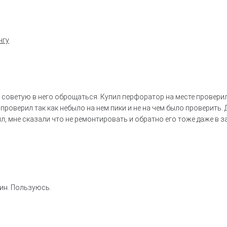
нгу
 советую в него оброщаться. Купил перфоратор на месте провери
проверил так как небыло на нем пики и не на чем было проверить.
л, мне сказали что не ремонтировать и обратно его тоже даже в з
н. Пользуюсь.