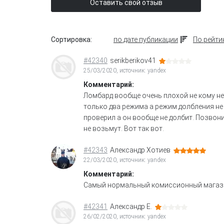
Оставить свой отзыв
Сортировка:
по дате публикации
По рейти
#42340
serikberikov41
25/03/2020, источник: yandex
Комментарий:
Ломбард вообще очень плохой не кому не
только два режима а режим долбления не 
проверил а он вообще не долбит. Позвони
не возьмут. Вот так вот.
#42343
Александр Хотиев
22/03/2020, источник: yandex
Комментарий:
Самый нормальный комиссионный магази
#42341
Александр Е.
26/02/2020, источник: yandex