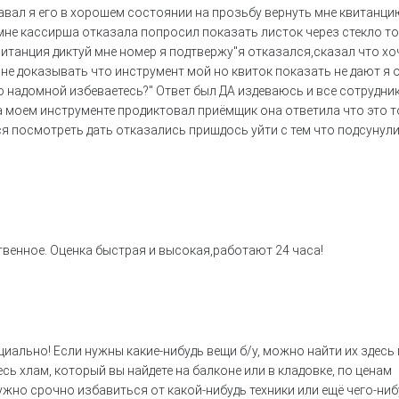
вал я его в хорошем состоянии на прозьбу вернуть мне квитанци
мне кассирша отказала попросил показать листок через стекло т
витанция диктуй мне номер я подтвержу"я отказался,сказал что хо
не доказывать что инструмент мой но квиток показать не дают я 
о надомной избеваетесь?" Ответ был ДА издеваюсь и все сотрудни
а моем инструменте продиктовал приёмщик она ответила что это т
ся посмотреть дать отказались пришдось уйти с тем что подсунул
венное. Оценка быстрая и высокая,работают 24 часа!
ально! Если нужны какие-нибудь вещи б/у, можно найти их здесь
сь хлам, который вы найдете на балконе или в кладовке, по ценам
ужно срочно избавиться от какой-нибудь техники или ещё чего-ниб