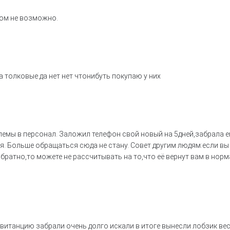
том не возможно.
а толковые да нет нет чтонибуть покупаю у них
лемы в персонал. Заложил телефон свой новый на 5дней,забрала е
я. Больше обращаться сюда не стану. Совет другим людям:если вы
братно,то можете не рассчитывать на то,что её вернут вам в нор
квитанцию забрали очень долго искали в итоге вынесли лобзик ве