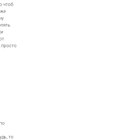
ю чтоб
оже
чу
опять
ки
от
и.просто
 по
удь, то