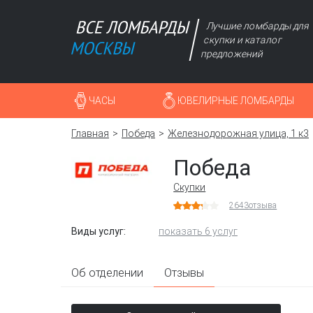
Лучшие ломбарды для
скупки и каталог
предложений
ЧАСЫ
ЮВЕЛИРНЫЕ ЛОМБАРДЫ
Главная
Победа
Железнодорожная улица, 1 к3
Победа
Скупки
2643
отзыва
Виды услуг:
показать 6 услуг
Об отделении
Отзывы