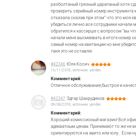
разболтаный грязный царапаный хотя сда
проверить серийный номер инструмента 
отказала сказав при этом" что это моя к
убедиться лично.все сотрудники начали м
обратился к кассирше с вопросом "вы чт
начали меня высмеивать.в итоге номер н
самый номер на квитанции но мне убедит
такя это не оставлю
#42346
Юля Косич
15/11/2018, источник: yandex
Комментарий:
Отличное обслуживание,быстрое и качест
#42347
Эдгар Шахрудинов
09/06/2018, источник: yandex
Комментарий:
Хороший комиссионый магазин! Всё офици
адекватным ценам. Принимают то же не ве
ориентируются на авито или юлу... Если н