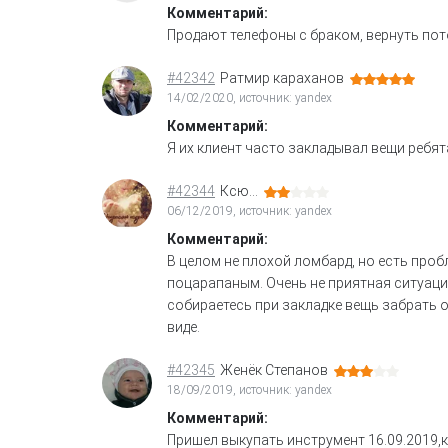
Комментарий:
Продают телефоны с браком, вернуть по
#42342
Ратмир караханов
14/02/2020, источник: yandex
Комментарий:
Я их клиент часто закладывал вещи ребят
#42344
Ксю...
06/12/2019, источник: yandex
Комментарий:
В целом не плохой ломбард, но есть проб
поцарапаным. Очень не приятная ситуаци
собираетесь при закладке вещь забрать о
виде.
#42345
Женёк Степанов
18/09/2019, источник: yandex
Комментарий:
Пришел выкупать инструмент 16.09.2019,