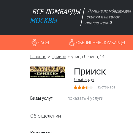
Лучшие ломбарды для
скупки и каталог
предложений
ЧАСЫ
ЮВЕЛИРНЫЕ ЛОМБАРДЫ
Главная
Прииск
улица Ленина, 14
Прииск
Ломбарды
12
отзывов
Виды услуг:
показать 4 услуги
Об отделении
Контакты