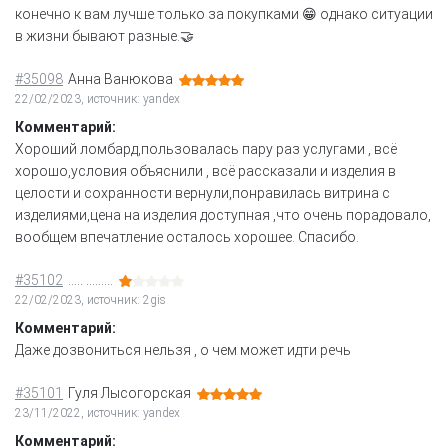
конечно к вам лучше только за покупками 😁 однако ситуации
в жизни бывают разные.🤝
#35098
Анна Ванюкова
22/02/2023, источник: yandex
Комментарий:
Хороший ломбард,пользовалась пару раз услугами , всё
хорошо,условия объяснили , всё рассказали и изделия в
целости и сохранности вернули,понравилась витрина с
изделиями,цена на изделия доступная ,что очень порадовало,
вообщем впечатление осталось хорошее. Спасибо.
#35102
….. ………
22/02/2023, источник: 2gis
Комментарий:
Даже дозвониться нельзя , о чем может идти речь
#35101
Гуля Лысогорская
23/11/2022, источник: yandex
Комментарий: