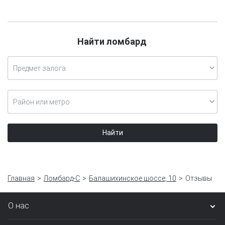
Найти ломбард
Предмет залога
Район или метро
Найти
Главная
Ломбард-С
Балашихинское шоссе, 10
Отзывы
О нас