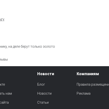
нгу
нику, на деле берут только золото
зывы
Новости
Компаниям
кте
Блог
Правила размещен
ать нам
Новости
Реклама
сайта
Статьи