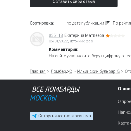
Оставить свой отзыв
Сортировка:
по дате публикации
По рейти
#35118
Екатерина Матвеева
05/01/2022, источник: 2gis
Комментарий:
На сайте указано что берут цифровую тех
Главная
Ломбард-С
Ильинский бульвар, 8
От
О нас
О прое
Напис
Сотрудничество и реклама
Карта 