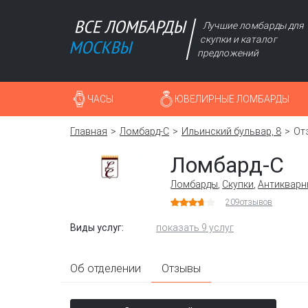
Лучшие ломбарды для
скупки и каталог
предложений
ЧАСЫ
ЮВЕЛИРНЫЕ ЛОМБАРДЫ
Главная
Ломбард-С
Ильинский бульвар, 8
От
Ломбард-С
Ломбарды
,
Скупки
,
Антикварн
209
отзывов
Виды услуг:
показать 9 услуг
Об отделении
Отзывы