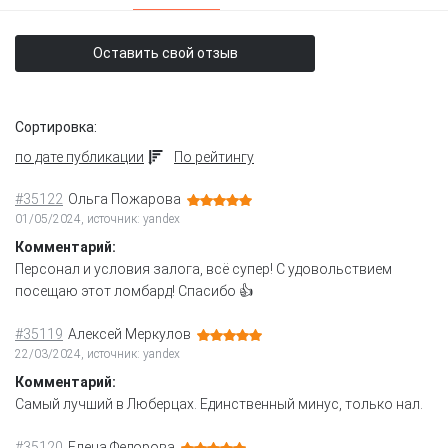
Оставить свой отзыв
Сортировка:
по дате публикации
По рейтингу
#35122
Ольга Пожарова
01/05/2024, источник: yandex
Комментарий:
Персонал и условия залога, всё супер! С удовольствием
посещаю этот ломбард! Спасибо 👍
#35119
Алексей Меркулов
22/03/2024, источник: yandex
Комментарий:
Самый лучший в Люберцах. Единственный минус, только нал.
#35120
Елена Федорова