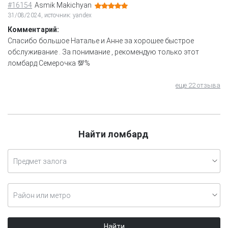
#16154
Asmik Makichyan
31/08/2024, источник: yandex
Комментарий:
Спасибо большое Наталье и Анне за хорошее быстрое
обслуживание . За понимание , рекомендую только этот
ломбард Семерочка 💯%
еще 22 отзыва
Найти ломбард
Предмет залога
Район или метро
Найти