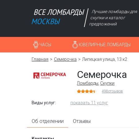
Лучшие ломбарды для
скупки и каталог
предложений
ЧАСЫ
ЮВЕЛИРНЫЕ ЛОМБАРДЫ
Главная
Семерочка
Липецкая улица, 13 к2
Семерочка
Ломбарды
,
Скупки
498
отзывов
Виды услуг:
показать 11 услуг
Об отделении
Отзывы
Контакты