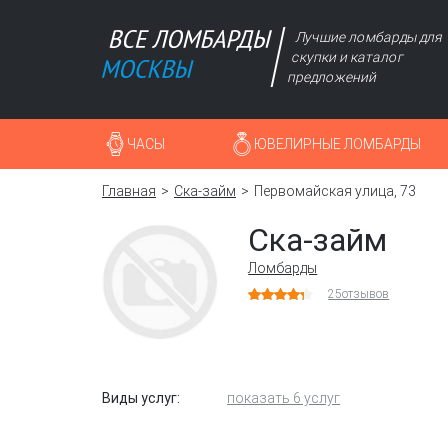
Лучшие ломбарды для
скупки и каталог
предложений
ЧАСЫ
ЮВЕЛИРНЫЕ ЛОМБАРДЫ
Главная
Ска-займ
Первомайская улица, 73
Ска-займ
Ломбарды
25
отзывов
Виды услуг:
показать 6 услуг