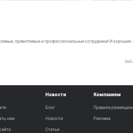
ливые, приветливые и профессиональные сотрудники! И хорошие -
еще 
Новости
Компаниям
кте
Блог
Правила размещен
ать нам
Новости
Реклама
сайта
Статьи