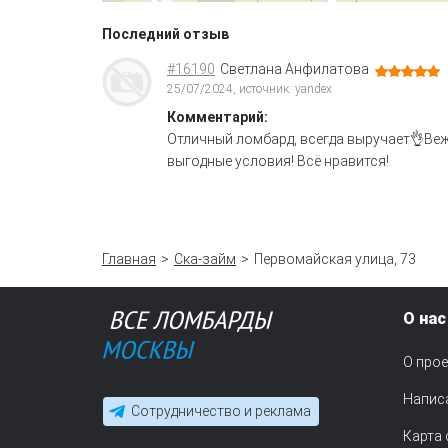
Последний отзыв
#16190
Светлана Анфилатова
25/07/2024, источник: yandex
Комментарий:
Отличный ломбард, всегда выручает👌Веж
выгодные условия! Всё нравится!
Главная
Ска-займ
Первомайская улица, 73
О нас
О прое
Напис
Сотрудничество и реклама
Карта 