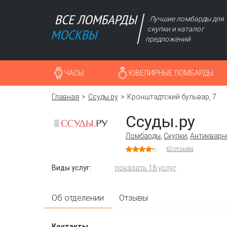
Лучшие ломбарды для
скупки и каталог
предложений
ЧАСЫ
ЮВЕЛИРНЫЕ ЛОМБАРДЫ
Главная
Ссуды.ру
Кронштадтский бульвар, 7
Ссуды.ру
Ломбарды
,
Скупки
,
Антикварн
62
отзыва
Виды услуг:
показать 18 услуг
Об отделении
Отзывы
Контакты