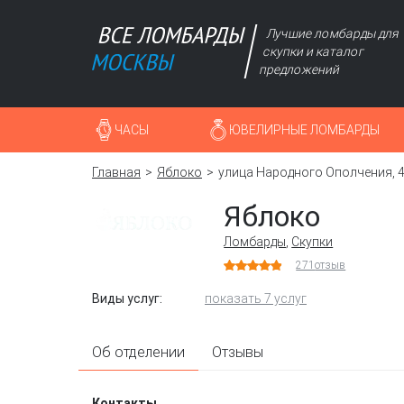
Лучшие ломбарды для
скупки и каталог
предложений
ЧАСЫ
ЮВЕЛИРНЫЕ ЛОМБАРДЫ
Главная
Яблоко
улица Народного Ополчения, 
Яблоко
Ломбарды
,
Скупки
271
отзыв
Виды услуг:
показать 7 услуг
Об отделении
Отзывы
Контакты