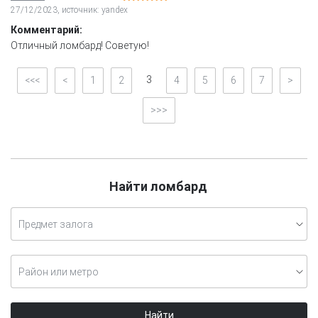
27/12/2023, источник: yandex
Комментарий:
Отличный ломбард! Советую!
3
<<<
<
1
2
4
5
6
7
>
>>>
Найти ломбард
Предмет залога
Район или метро
Найти