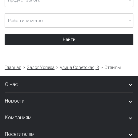
Предмет залога
Район или метро
Найти
Главная
Залог Успеха
улица Советская, 3
Отзывы
О нас
Новости
Компаниям
Посетителям