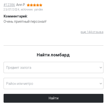
#12386
Ann P.
23/07/2024, источник: yandex
Комментарий:
Очень приятный персонал!
еще 144 отзыва
Найти ломбард
Предмет залога
Район или метро
Найти