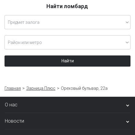
Найти ломбард
Предмет залога
Район или метро
Найти
Главная
Зарница Плюс
Ореховый бульвар, 22а
О нас
Новости