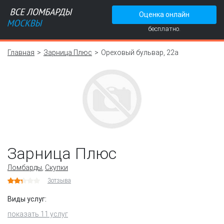
Оценка онлайн
бесплатно.
Главная
Зарница Плюс
Ореховый бульвар, 22а
Зарница Плюс
Ломбарды
,
Скупки
3
отзыва
Виды услуг:
показать 11 услуг