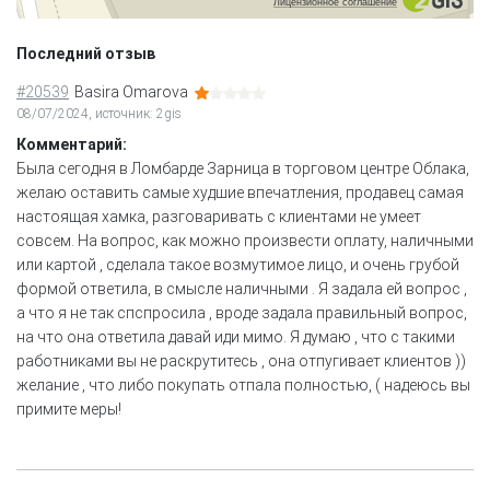
Лицензионное соглашение
Последний отзыв
#20539
Basira Omarova
08/07/2024, источник: 2gis
Комментарий:
Была сегодня в Ломбарде Зарница в торговом центре Облака,
желаю оставить самые худшие впечатления, продавец самая
настоящая хамка, разговаривать с клиентами не умеет
совсем. На вопрос, как можно произвести оплату, наличными
или картой , сделала такое возмутимое лицо, и очень грубой
формой ответила, в смысле наличными . Я задала ей вопрос ,
а что я не так спспросила , вроде задала правильный вопрос,
на что она ответила давай иди мимо. Я думаю , что с такими
работниками вы не раскрутитесь , она отпугивает клиентов ))
желание , что либо покупать отпала полностью, ( надеюсь вы
примите меры!