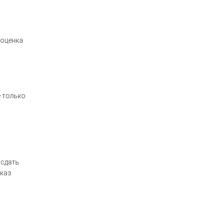
 оценка
е только
 сдать
каз.