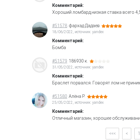
Комментарий:
Хороший ломбард,низкая ставка всего 4,
#51578
фархад Дадаев
18/06/2022, источник: yandex
Комментарий:
Бомба
#51579
186930 к.
31/05/2022, источник: yandex
Комментарий:
Браслет порвался. Говорят лом не прини
#51580
Алёна Р.
25/05/2022, источник: yandex
Комментарий:
Отличный магазин, хорошее обслуживани
<<<
<