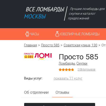
Лучшие ломбарды для
скупки и каталог
предложений
ЧАСЫ
ЮВЕЛИРНЫЕ ЛОМБАРДЫ
Главная
Просто 585
Советская улица, 130
От
Просто 585
Ломбарды
,
Скупки
2086
отзывов
Виды услуг:
показать 11 услуг
Об отделении
Отзывы