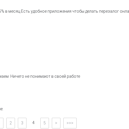
5% в месяц.Есть удобное приложения чтобы делать перезалог онла
маем. Ничего не понимают в своей работе
е.
4
1
2
3
5
>
>>>