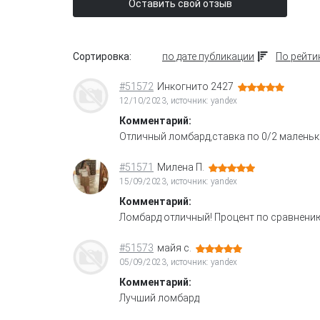
Оставить свой отзыв
Сортировка:
по дате публикации
По рейти
#51572
Инкогнито 2427
12/10/2023, источник: yandex
Комментарий:
Отличный ломбард,ставка по 0/2 маленьк
#51571
Милена П.
15/09/2023, источник: yandex
Комментарий:
Ломбард отличный! Процент по сравнению
#51573
майя с.
05/09/2023, источник: yandex
Комментарий:
Лучший ломбард