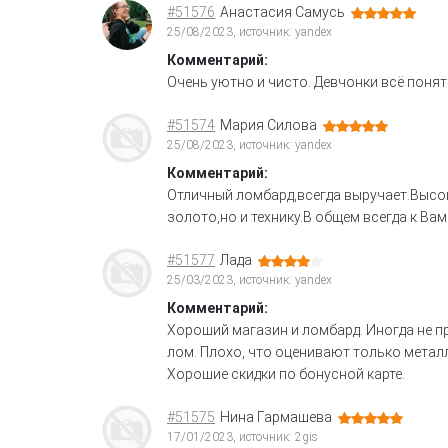
#51576
Анастасия Самусь
25/08/2023, источник: yandex
Комментарий:
Очень уютно и чисто. Девчонки всё понят
#51574
Мария Силова
25/08/2023, источник: yandex
Комментарий:
Отличный ломбард,всегда выручает.Высок
золото,но и технику.В общем всегда к Вам
#51577
Лада
25/03/2023, источник: yandex
Комментарий:
Хороший магазин и ломбард. Иногда не 
лом. Плохо, что оценивают только метал
Хорошие скидки по бонусной карте.
#51575
Нина Гармашева
17/01/2023, источник: 2gis