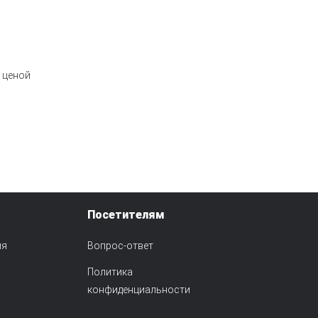
а
н ценой
Посетителям
ия
Вопрос-ответ
Политика
конфиденциальности