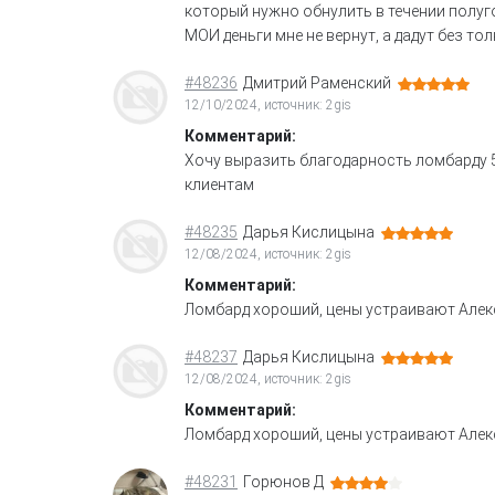
который нужно обнулить в течении полуго
МОИ деньги мне не вернут, а дадут без т
#48236
Дмитрий Раменский
12/10/2024, источник: 2gis
Комментарий:
Хочу выразить благодарность ломбарду 
клиентам
#48235
Дарья Кислицына
12/08/2024, источник: 2gis
Комментарий:
Ломбард хороший, цены устраивают Алек
#48237
Дарья Кислицына
12/08/2024, источник: 2gis
Комментарий:
Ломбард хороший, цены устраивают Алек
#48231
Горюнов Д