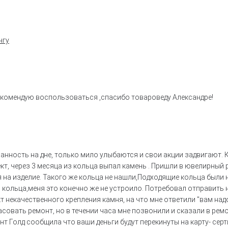
нгу
комендую воспользоваться ,спасибо товароведу Александре!
нность на дне, только мило улыбаются и свои акции задвигают. 
кт, через 3 месяца из кольца выпал камень . Пришли в ювелирный
 на изделие. Такого же кольца не нашли,Подходящие кольца были 
 кольца,меня это конечно же не устроило. Потребовал отправить 
 некачественного крепления камня, на что мне ответили "вам над
совать ремонт, но в течении часа мне позвонили и сказали в рем
т Голд сообщила что ваши деньги будут перекинуты на карту- сер