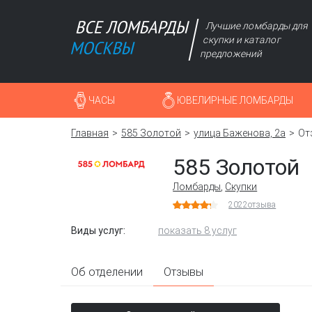
Лучшие ломбарды для
скупки и каталог
предложений
ЧАСЫ
ЮВЕЛИРНЫЕ ЛОМБАРДЫ
Главная
585 Золотой
улица Баженова, 2а
От
585 Золотой
Ломбарды
,
Скупки
2022
отзыва
Виды услуг:
показать 8 услуг
Об отделении
Отзывы