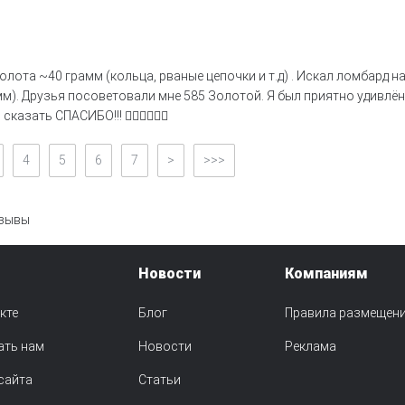
лота ~40 грамм (кольца, рваные цепочки и т.д) . Искал ломбард н
мм). Друзья посоветовали мне 585 Золотой. Я был приятно удивлё
азать СПАСИБО!!! 👍🏻👍🏻👍🏻
4
5
6
7
>
>>>
зывы
Новости
Компаниям
кте
Блог
Правила размещен
ать нам
Новости
Реклама
сайта
Статьи