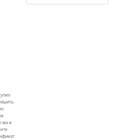
Купил
 решить
но
на
о вы и
онте
тификат