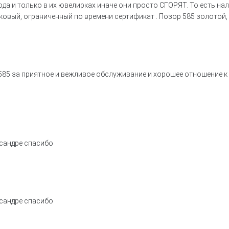
да и только в их ювелирках иначе они просто СГОРЯТ. То есть на
олковый, ограниченный по времени сертификат . Позор 585 золотой,
585 за приятное и вежливое обслуживание и хорошее отношение к
сандре спасибо
сандре спасибо