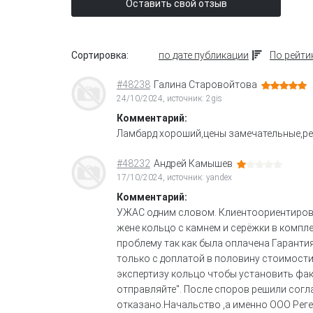
Оставить свой отзыв
Сортировка:
по дате публикации
По рейти
#48238
Галина Старовойтова
24/10/2024, источник: 2gis
Комментарий:
Ламбард хороший,цены замечательные,ре
#48232
Андрей Камышев
17/10/2024, источник: yandex
Комментарий:
УЖАС одним словом. Клиентоориентирова
жене кольцо с камнем и серёжки в компле
проблему так как была оплачена Гарантия
только с доплатой в половину стоимости
экспертизу кольцо чтобы установить факт
отправляйте". После споров решили согла
отказано.Начальство ,а именно ООО Реген