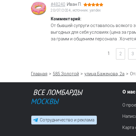
#48240
Иван П.
20/07/2024, источник: yandex
Комментарий:
От бывшей супруги оставалось всякого зо
выгодных для себя условиях (цена за гра
за грамм и общением персонала . Хочется ск
1
2
3
Главная
585 Золотой
улица Баженова, 2а
От
О нас
О прое
Напис
Сотрудничество и реклама
Карта 