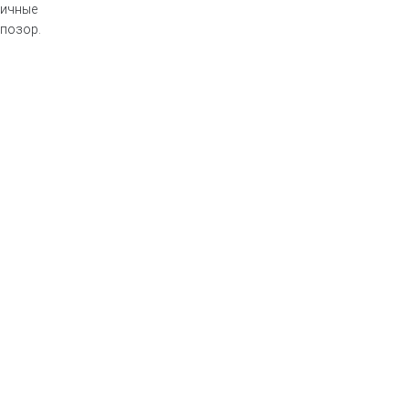
личные
 позор.