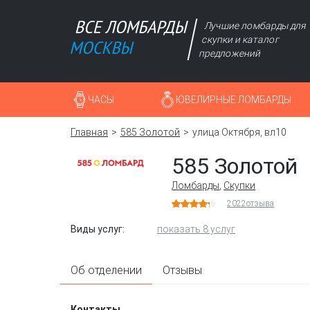
Лучшие ломбарды для
скупки и каталог
предложений
ЧАСЫ
ЮВЕЛИРНЫЕ ЛОМБАРДЫ
Главная
585 Золотой
улица Октября, вл10
585 Золотой
Ломбарды
,
Скупки
2022
отзыва
Виды услуг:
показать 8 услуг
Об отделении
Отзывы
Контакты