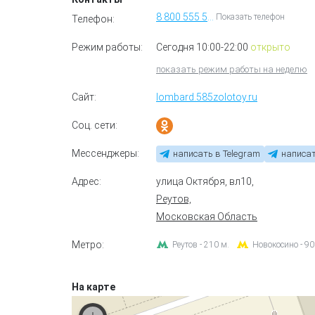
8 800 555 55 85
Показать телефон
Телефон:
Режим работы:
Сегодня 10:00-22:00
открыто
показать режим работы на неделю
Сайт:
lombard.585zolotoy.ru
Соц. сети:
Мессенджеры:
написать в Telegram
написат
Адрес:
улица Октября, вл10
,
Реутов,
Московская Область
Метро:
Реутов - 210 м.
Новокосино - 90
На карте