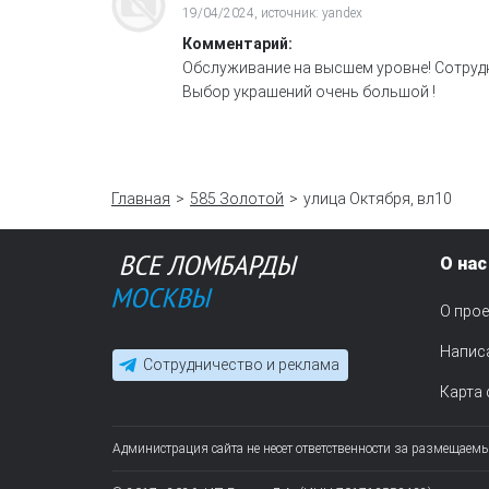
19/04/2024, источник: yandex
Комментарий:
Обслуживание на высшем уровне! Сотрудн
Выбор украшений очень большой !
Главная
585 Золотой
улица Октября, вл10
О нас
О прое
Напис
Сотрудничество и реклама
Карта 
Администрация сайта не несет ответственности за размещаем