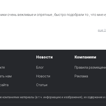
ики очень вежливые и опрятные , быстро подобрали то , что мне н
еще 2
Новости
Компаниям
кте
Блог
Правила размещен
ать нам
Новости
Реклама
сайта
Статьи
ые компаниями материалы (в т.ч. информацию и изображения), их содержание и 