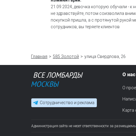
Комментарий:
21.09.2024, девочка которую обучали - к не
не здравствуйте, потом соизволила вниман
покупкой пришла, а с протянутой рукой м
сотрудников, вы теряете клиентов
Главная
585 Золотой
улица Свердлова, 26
О нас
О прое
Напис
Сотрудничество и реклама
Карта 
Администрация сайта не несет ответственности за размещаем