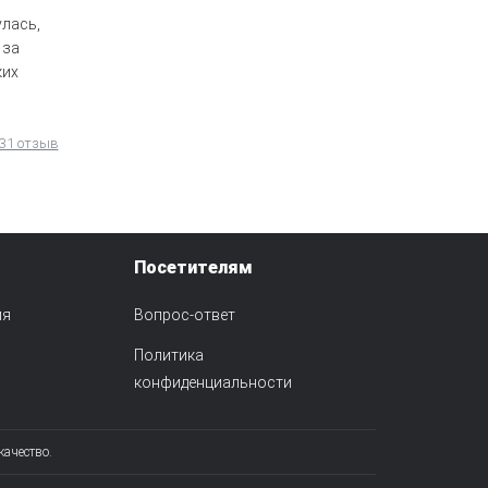
улась,
 за
ких
 31 отзыв
Посетителям
ия
Вопрос-ответ
Политика
конфиденциальности
качество.