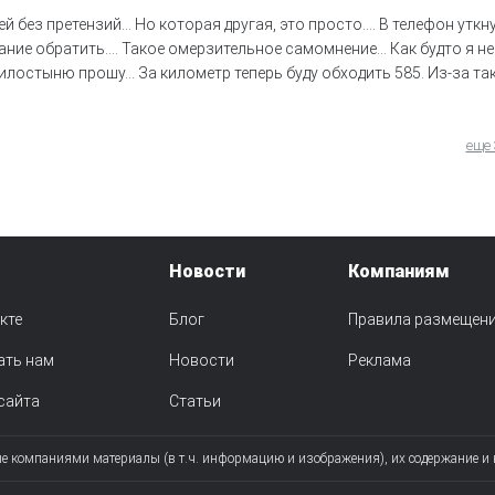
й без претензий... Но которая другая, это просто.... В телефон уткн
ие обратить.... Такое омерзительное самомнение... Как будто я не
илостыню прошу... За километр теперь буду обходить 585. Из-за та
еще
Новости
Компаниям
кте
Блог
Правила размещен
ать нам
Новости
Реклама
сайта
Статьи
ые компаниями материалы (в т.ч. информацию и изображения), их содержание и 