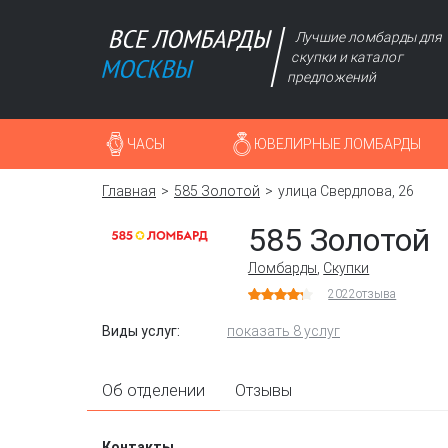
Лучшие ломбарды для
скупки и каталог
предложений
ЧАСЫ
ЮВЕЛИРНЫЕ ЛОМБАРДЫ
Главная
585 Золотой
улица Свердлова, 26
585 Золотой
Ломбарды
,
Скупки
2022
отзыва
Виды услуг:
показать 8 услуг
Об отделении
Отзывы
Контакты