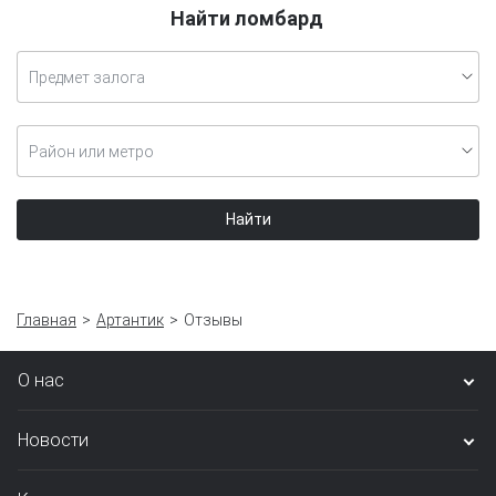
Найти ломбард
Предмет залога
Район или метро
Найти
Главная
Артантик
Отзывы
О нас
Новости