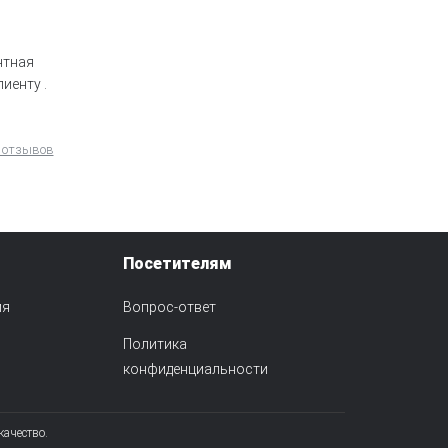
нтная
иенту .
 отзывов
Посетителям
ия
Вопрос-ответ
Политика
конфиденциальности
качество.