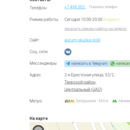
+7 499 302 58 50
Показать телефон
Телефон:
Режим работы:
Сегодня 10:00-20:00
открыто
показать режим работы на неделю
Сайт:
aurum-skupka.gold
Соц. сети:
Мессенджеры:
написать в Telegram
написа
Адрес:
2-я Брестская улица, 52/2
,
Тверской район,
Центральный (ЦАО)
Метро:
Белорусская - 550 м.
Маяков
На карте