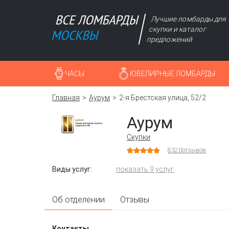
Лучшие ломбарды для
скупки и каталог
предложений
ЧАСЫ
ЮВЕЛИРНЫЕ ЛОМБАРДЫ
Главная
Аурум
2-я Брестская улица, 52/2
Аурум
Скупки
8320
отзывов
Виды услуг:
показать 9 услуг
Об отделении
Отзывы
Контакты