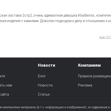
ская застава 2стр2, очень адекватная девушка Изабелла , компете
ке изделия с камнями. Доволен подходом к делу и отношению к кл
еще 167
Новости
Компаниям
кте
Блог
Правила размещен
ать нам
Новости
Реклама
сайта
Статьи
ые компаниями материалы (в т.ч. информацию и изображения), их содержание и 