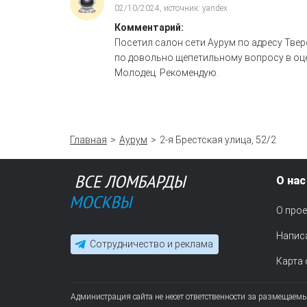
02/10/2024, источник: yandex
Комментарий:
Посетил салон сети Аурум по адресу Твер
по довольно щепетильному вопросу в оцен
Молодец. Рекомендую.
Главная
Аурум
2-я Брестская улица, 52/2
О нас
О прое
Напис
Сотрудничество и реклама
Карта 
Администрация сайта не несет ответственности за размещаем