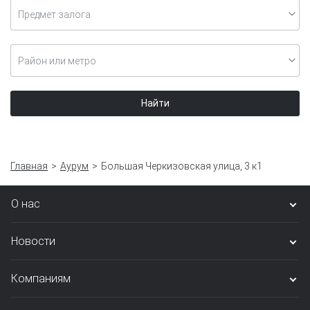
Предмет залога
Район или метро
Найти
Главная
Аурум
Большая Черкизовская улица, 3 к1
О нас
Новости
Компаниям