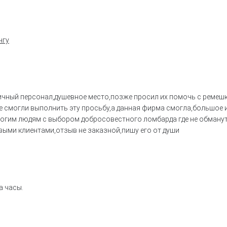
нгу
тличный персонал,душевное место,позже просил их помочь с ремеш
е смогли выполнить эту просьбу,а данная фирма смогла,большое 
огим людям с выбором добросовестного ломбарда где не обманут
овыми клиентами,отзыв не заказной,пишу его от души
а часы.