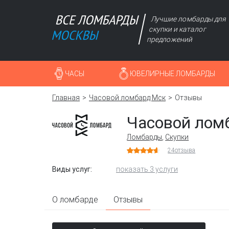
Лучшие ломбарды для
скупки и каталог
предложений
ЧАСЫ
ЮВЕЛИРНЫЕ ЛОМБАРДЫ
Главная
Часовой ломбард Мск
Отзывы
Часовой лом
Ломбарды
,
Скупки
24
отзыва
Виды услуг:
показать 3 услуги
О ломбарде
Отзывы