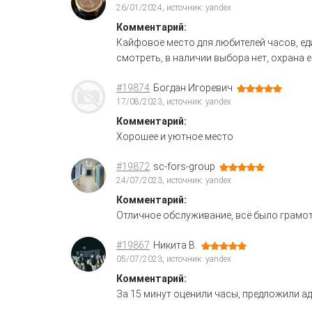
26/01/2024, источник: yandex
Комментарий:
Кайфовое место для любителей часов, еди
смотреть, в наличии выбора нет, охрана 
#19874
Богдан Игоревич
17/08/2023, источник: yandex
Комментарий:
Хорошее и уютное место
#19872
sc-fors-group
24/07/2023, источник: yandex
Комментарий:
Отличное обслуживание, всё было грамот
#19867
Никита В.
05/07/2023, источник: yandex
Комментарий:
За 15 минут оценили часы, предложили ад