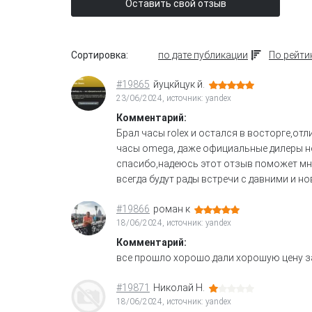
Оставить свой отзыв
Сортировка:
по дате публикации
По рейти
#19865
йуцкйцук й.
23/06/2024, источник: yandex
Комментарий:
Брал часы rolex и остался в восторге,о
часы omega, даже официальные дилеры н
спасибо,надеюсь этот отзыв поможет мн
всегда будут рады встречи с давними и н
#19866
роман к
18/06/2024, источник: yandex
Комментарий:
все прошло хорошо.дали хорошую цену з
#19871
Николай Н.
18/06/2024, источник: yandex