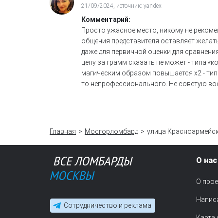
21/09/2024, источник: yandex
Комментарий:
Просто ужасное место, никому не рекоме
общения представителя оставляет желать
даже для первичной оценки для сравнени
цену за грамм сказать не может - типа «
магическим образом повышается х2 - тип
то непрофессионального. Не советую воо
Главная
Мосгорломбард
улица Красноармейск
О нас
О прое
Напис
Сотрудничество и реклама
Карта 