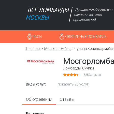
Лучшие ломбарды для
скупки и каталог
предложений
ЧАСЫ
ЮВЕЛИРНЫЕ ЛОМБАРДЫ
Главная
Мосгорломбард
улица Красноармейск
Мосгорломб
Ломбарды
,
Скупки
6353
отзыва
Виды услуг:
показать 20 услуг
Об отделении
Отзывы
Контакты