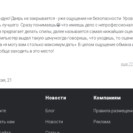
ндую! Дверь не закрывается - уже ощущение не безопасности. Уро
 лучшего. Сразу понимаешь😬 что имеешь дело с непрофессионал
я предлагает делать спилы, далее называется самая нижайшая оцен
компьютер выдал такую цену»когда говоришь, что уходишь, то оцен
а «я могу вам столько максимум дать». В целом ощущение обмана и
бще заходить в это место!
еще 77
ая, 21
Новости
Компаниям
кте
Блог
Правила размещен
ать нам
Новости
Реклама
сайта
Статьи