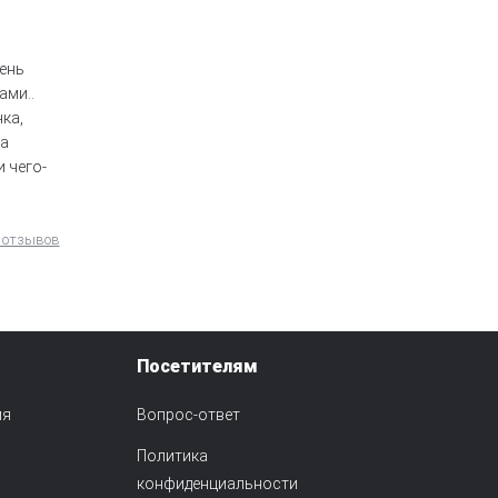
вень
ами..
ка,
ка
 чего-
 отзывов
Посетителям
ия
Вопрос-ответ
Политика
конфиденциальности