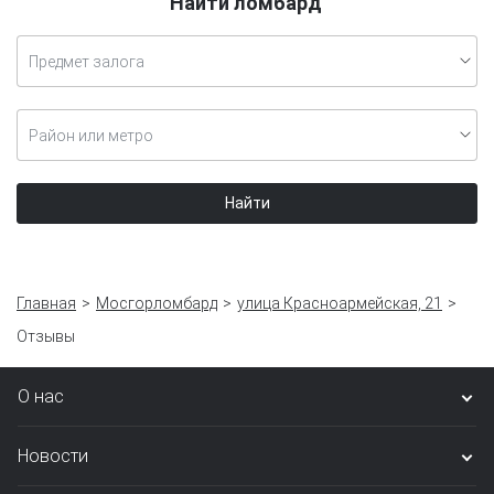
Найти ломбард
Предмет залога
Район или метро
Найти
Главная
Мосгорломбард
улица Красноармейская, 21
Отзывы
О нас
Новости