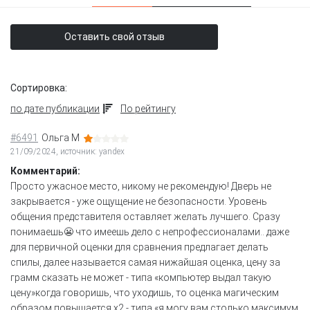
Оставить свой отзыв
Сортировка:
по дате публикации
По рейтингу
#6491
Ольга М
21/09/2024, источник: yandex
Комментарий:
Просто ужасное место, никому не рекомендую! Дверь не
закрывается - уже ощущение не безопасности. Уровень
общения представителя оставляет желать лучшего. Сразу
понимаешь😬 что имеешь дело с непрофессионалами.. даже
для первичной оценки для сравнения предлагает делать
спилы, далее называется самая нижайшая оценка, цену за
грамм сказать не может - типа «компьютер выдал такую
цену»когда говоришь, что уходишь, то оценка магическим
образом повышается х2 - типа «я могу вам столько максимум